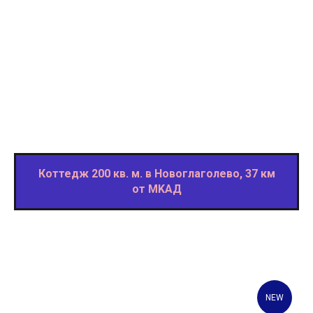
Коттедж 200 кв. м. в Новоглаголевo, 37 км
от MKAД
NEW