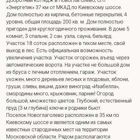
Добротный коттедж в Новоглаголевo, СНТ
«Энергетик» 37 км от MKAД по Киевскому шоссе.
Дом полностью из кирпича, бетонные перекрытия, 4
уровня, общая площадь 200 кв. м. Дом полностью
пригоден для круглогодичного проживания. В доме 5
комнат, 3 спальни, 2 сан. узла, сауна, бильярд.
Участок 18 соток расположен в тихом месте, свой
выход в лес. Есть официальная возможность
увеличения участка. Участок огорожен, въезд через
автоматические ворота. На участке не большой дом
из бруса с печным отоплением, гараж. Участок
ухожен, много деревьев лесных и плодовых, яблони,
груши, сливы, вишни, даже виноград «Изабелла»,
смородины много, крыжовник, парник! Огород
большой, множество цветов. Глубокий, естественный
пруд (3 м глубина) ключи и родники бьют.
Поселок Новоглаголево расположен в 35 км по
Киевскому шоссе и является одним из самых
известных стародачных мест на территории
Московской области. Рядом располагаются