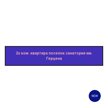
2х ком. квартира поселок санатория им.
Герцена
NEW