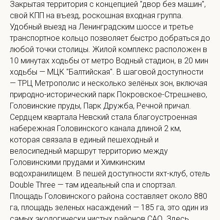
Закрытая территория с концепцией "двор без машин",
свой КПП на въезд, роскошная входная группа.
Удобный выезд на Ленинградским шоссе и третье
транспортное кольцо позволяет быстро добраться до
любой точки столицы. Жилой комплекс расположен в
10 минутах ходьбы от метро Водный стадион, в 20 мин
ходьбы — МЦК "Балтийская". В шаговой доступности
— ТРЦ Метрополис и несколько зелёных зон, включая
природно-исторический парк Покровское-Стрешнево,
Головинские пруды, Парк Дружба, Речной причал.
Сердцем квартала Невский стала благоустроенная
набережная Головинского канала длиной 2 км,
которая связала в единый пешеходный и
велосипедный маршрут территорию между
Головинскими прудами и Химкинским
водохранилищем. В пешей доступности яхт-клуб, отель
Double Three — там идеальный спа и спортзал.
Площадь Головинского района составляет около 880
га, площадь зеленых насаждений — 185 га, это один из
самых экологически чистых районов САО. Здесь