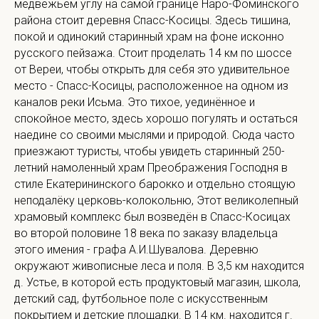
медвежьем углу на самой границе Наро-Фоминского
района стоит деревня Спасс-Косицы. Здесь тишина,
покой и одинокий старинный храм на фоне исконно
русского пейзажа. Стоит проделать 14 км по шоссе
от Вереи, чтобы открыть для себя это удивительное
место - Спасс-Косицы, расположенное на одном из
каналов реки Исьма. Это тихое, уединённое и
спокойное место, здесь хорошо погулять и остаться
наедине со своими мыслями и природой. Сюда часто
приезжают туристы, чтобы увидеть старинный 250-
летний намоленный храм Преображения Господня в
стиле Екатерининского барокко и отдельно стоящую
неподалёку церковь-колокольню, Этот великолепный
храмовый комплекс был возведён в Спасс-Косицах
во второй половине 18 века по заказу владельца
этого имения - графа А.И.Шувалова. Деревню
окружают живописные леса и поля. В 3,5 км находится
д. Устье, в которой есть продуктовый магазин, школа,
детский сад, футбольное поле с искусственным
покрытием и детские площадки. В 14 км. находится г.